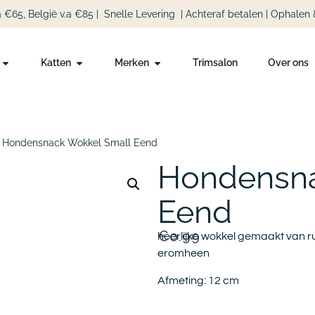
a €65, België v.a €85
|
Snelle Levering
|
Achteraf betalen | Ophalen 
Katten
Merken
Trimsalon
Over ons
 Hondensnack Wokkel Small Eend
Hondensna
Eend
€
0.99
heerlijke wokkel gemaakt van r
eromheen
Afmeting: 12 cm