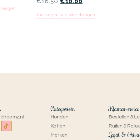
€
16.50
€
10.00
elwagen
Toevoegen aan winkelwagen
:
Categorieën
Klantenservice
ldreamz.nl
Honden
Bestellen & L
Katten
Ruilen & Reto
Legal & Priva
Merken